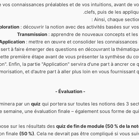
de vos connaissances préalables et de vos intuitions, avant de v
clefs, puis de les appliqu
Ainsi, chaque section
ploration
: découvrir la notion avec des activités basées sur v
Transmission
: apprendre de nouveaux concepts et les n
Application
: mettre en œuvre et consolider les connaissances
" sert à faire émerger des questions en découvrant la thématiq
cette première étape avant de vous présenter la synthèse du cou
n". Enfin, la partie "Application" servira d'une part à ancrer ce
émorisation, et d'autre part à aller plus loin en vous fournissan
- Évaluation -
minera par un
quiz
qui portera sur toutes les notions des 3 sec
ère semaine, une évaluation finale – également sous forme de qu
pose sur les résultats des
quiz de fin de module (50 % de la not
ion finale
(50 %)
. Cela ne devrait pas être compliqué si vous suiv