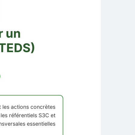
r un
(TEDS)
)
mé du cours
 les actions concrètes
 les référentiels S3C et
ersales essentielles.